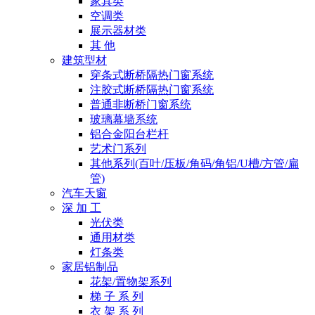
家具类
空调类
展示器材类
其 他
建筑型材
穿条式断桥隔热门窗系统
注胶式断桥隔热门窗系统
普通非断桥门窗系统
玻璃幕墙系统
铝合金阳台栏杆
艺术门系列
其他系列(百叶/压板/角码/角铝/U槽/方管/扁
管)
汽车天窗
深 加 工
光伏类
通用材类
灯条类
家居铝制品
花架/置物架系列
梯 子 系 列
衣 架 系 列