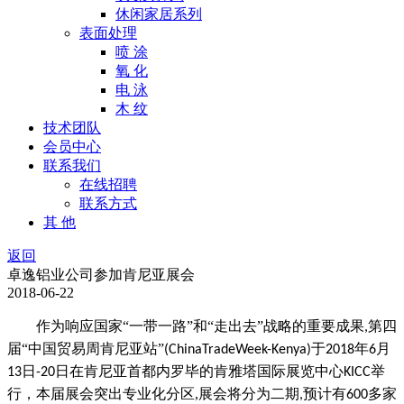
休闲家居系列
表面处理
喷 涂
氧 化
电 泳
木 纹
技术团队
会员中心
联系我们
在线招聘
联系方式
其 他
返回
卓逸铝业公司参加肯尼亚展会
2018-06-22
作为响应国家
“一带一路”和“走出去”战略的重要成果
第四
,
届“中国贸易周肯尼亚站”
于
年
月
(ChinaTradeWeek-Kenya)
2018
6
日
日在肯尼亚首都内罗毕的肯雅塔国际展览中心
举
13
-20
KICC
行
，
本届展会突出专业化分区
,
展会将分为二期
预计有
多家
,
600