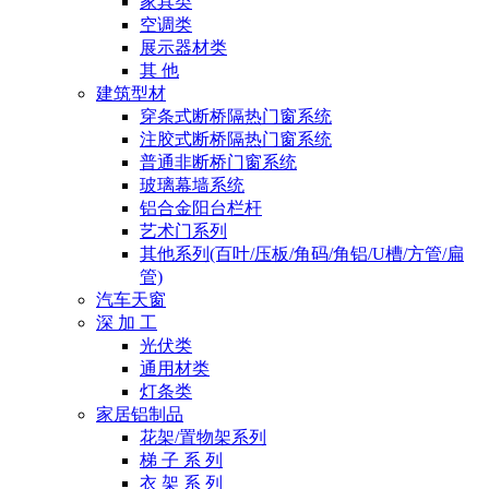
家具类
空调类
展示器材类
其 他
建筑型材
穿条式断桥隔热门窗系统
注胶式断桥隔热门窗系统
普通非断桥门窗系统
玻璃幕墙系统
铝合金阳台栏杆
艺术门系列
其他系列(百叶/压板/角码/角铝/U槽/方管/扁
管)
汽车天窗
深 加 工
光伏类
通用材类
灯条类
家居铝制品
花架/置物架系列
梯 子 系 列
衣 架 系 列