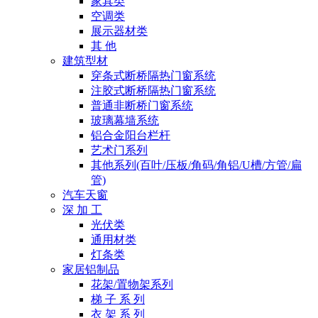
家具类
空调类
展示器材类
其 他
建筑型材
穿条式断桥隔热门窗系统
注胶式断桥隔热门窗系统
普通非断桥门窗系统
玻璃幕墙系统
铝合金阳台栏杆
艺术门系列
其他系列(百叶/压板/角码/角铝/U槽/方管/扁
管)
汽车天窗
深 加 工
光伏类
通用材类
灯条类
家居铝制品
花架/置物架系列
梯 子 系 列
衣 架 系 列