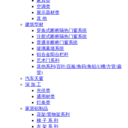
家具类
空调类
展示器材类
其 他
建筑型材
穿条式断桥隔热门窗系统
注胶式断桥隔热门窗系统
普通非断桥门窗系统
玻璃幕墙系统
铝合金阳台栏杆
艺术门系列
其他系列(百叶/压板/角码/角铝/U槽/方管/扁
管)
汽车天窗
深 加 工
光伏类
通用材类
灯条类
家居铝制品
花架/置物架系列
梯 子 系 列
衣 架 系 列