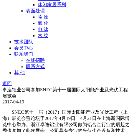
休闲家居系列
表面处理
喷 涂
氧 化
电 泳
木 纹
技术团队
会员中心
联系我们
在线招聘
联系方式
其 他
返回
卓逸铝业公司参加SNEC第十一届国际太阳能产业及光伏工程
展览会
2017-04-19
SNEC
第十一届（
2017
）国际太阳能产业及光伏工程（上
海）展览会暨论坛于
2017
年
4
月
19
日
—4
月
21
日在上海新国际博
览中心举办。浙江卓逸铝业有限公司做为铝合金行业的后起之
秀也参加了此次展会。公司具有专业的光伏生产设备和技术，