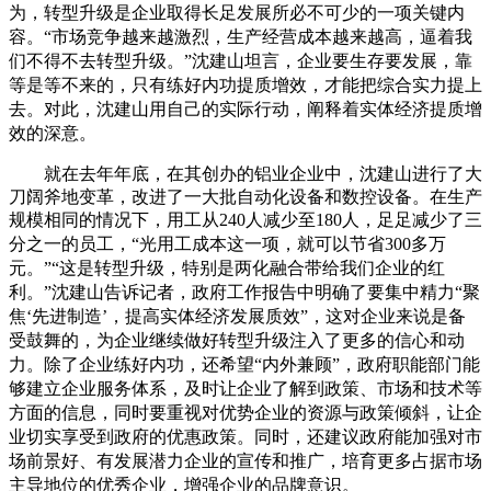
为，转型升级是企业取得长足发展所必不可少的一项关键内
容。
“市场竞争越来越激烈，生产经营成本越来越高，逼着我
们不得不去转型升级。”沈建山坦言，企业要生存要发展，靠
等是等不来的，只有练好内功提质增效，才能把综合实力提上
去。
对此，沈建山用自己的实际行动，阐释着实体经济提质增
效的深意。
就在去年年底，在其创办的铝业企业中，沈建山进行了大
刀阔斧地变革，改进了一大批自动化设备和数控设备。在生产
规模相同的情况下，用工从240人减少至180人，足足减少了三
分之一的员工，“光用工成
本这一项，就可以节省300多万
元。”
“这是转型升级，特别是两化融合带给我们企业的红
利。”沈建山告诉记者，政府工作报告中明确了要集中精力“聚
焦‘先进制造’，提高实体经济发展质效”，这对企业来说是备
受鼓舞的，为企业继续做好转型升级
注入了更多的信心和动
力。
除了企业练好内功，还希望“内外兼顾”，政府职能部门能
够建立企业服务体系，及时让企业了解到政策、市场和技术等
方面的信息，同时要重视对优势企业的资源与政策倾斜，让企
业切实享受到政府的优惠政
策。
同时，还建议政府能加强对市
场前景好、有发展潜力企业的宣传和推广，培育更多占据市场
主导地位的优秀企业，增强企业的品牌意识。