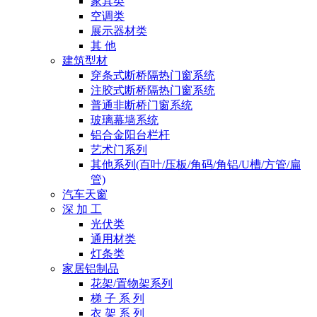
家具类
空调类
展示器材类
其 他
建筑型材
穿条式断桥隔热门窗系统
注胶式断桥隔热门窗系统
普通非断桥门窗系统
玻璃幕墙系统
铝合金阳台栏杆
艺术门系列
其他系列(百叶/压板/角码/角铝/U槽/方管/扁
管)
汽车天窗
深 加 工
光伏类
通用材类
灯条类
家居铝制品
花架/置物架系列
梯 子 系 列
衣 架 系 列